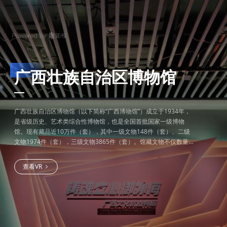
广西壮族自治区博物馆
广西壮族自治区博物馆（以下简称“广西博物馆”）成立于1934年，
是省级历史、艺术类综合性博物馆，也是全国首批国家一级博物
馆。现有藏品近10万件（套），其中一级文物148件（套）、二级
文物1974件（套），三级文物3865件（套）。馆藏文物不仅数量
众多，种类丰富，涵盖面广，历史跨度从旧石器时代直到近现代，
而且很多还具有浓郁的地方民族特色，具有很高的历史价值、艺术
查看VR
价值和科学价值，见证了广西各个时期的历史发展和演变。 在文化
和旅游融合的时代背景下，全新起航的广西博物馆将集收藏、研
究、展览、教育、旅游、对外交流等职能为一体，立足“馆苑结
合”“动静相辅”的办馆特色，致力于挖掘广西历史人文内涵、展现广
西形象、讲好广西故事，推动文化和旅游融合，使文物能够“转”起
来、“智”起来和“动”起来，努力实现中华优秀传统文化创造性转化和